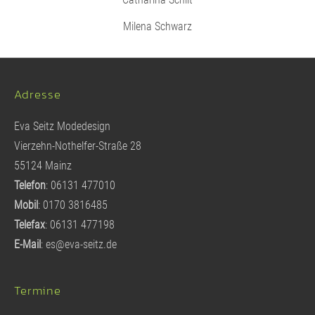
Milena Schwarz
Adresse
Eva Seitz Modedesign
Vierzehn-Nothelfer-Straße 28
55124 Mainz
Telefon
: 06131 477010
Mobil
: 0170 3816485
Telefax
: 06131 477198
E-Mail
:
es@eva-seitz.de
Termine