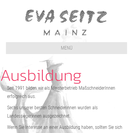
MENÜ
Ausbildung
Seit 1991 bilden wir als Meisterbetrieb MaßschneiderInnen
erfolgreich aus.
Sechs unserer besten Schneiderinnen wurden als
Landessiegerinnen ausgezeichnet.
Wenn Sie Interesse an einer Ausbildung haben, sollten Sie sich